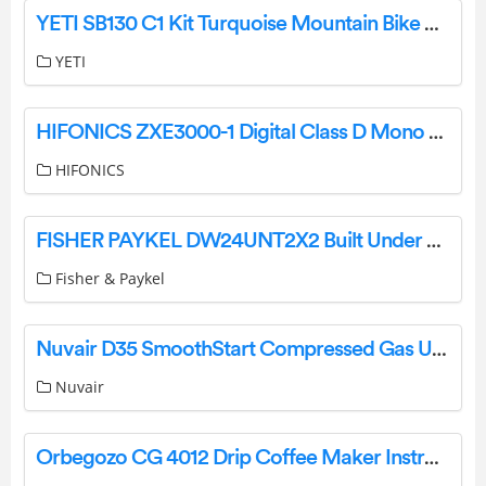
YETI SB130 C1 Kit Turquoise Mountain Bike Owner’s Manual
YETI
HIFONICS ZXE3000-1 Digital Class D Mono Amplifier User Manual
HIFONICS
FISHER PAYKEL DW24UNT2X2 Built Under Dishwasher Tall Sanitize User Guide
Fisher & Paykel
Nuvair D35 SmoothStart Compressed Gas User Guide
Nuvair
Orbegozo CG 4012 Drip Coffee Maker Instruction Manual