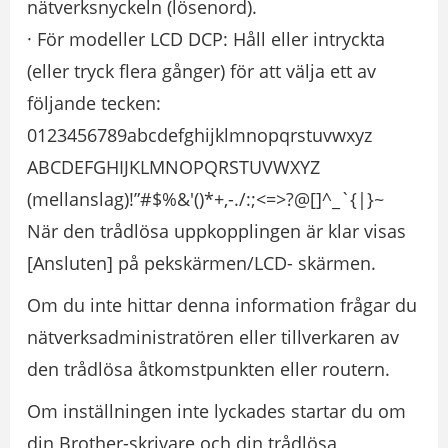
nätverksnyckeln (lösenord).
· För modeller LCD DCP: Håll eller intryckta
(eller tryck flera gånger) för att välja ett av
följande tecken:
0123456789abcdefghijklmnopqrstuvwxyz
ABCDEFGHIJKLMNOPQRSTUVWXYZ
(mellanslag)!”#$%&'()*+,-./:;<=>?@[]^_`{|}~
När den trådlösa uppkopplingen är klar visas
[Ansluten] på pekskärmen/LCD- skärmen.
Om du inte hittar denna information frågar du
nätverksadministratören eller tillverkaren av
den trådlösa åtkomstpunkten eller routern.
Om inställningen inte lyckades startar du om
din Brother-skrivare och din trådlösa