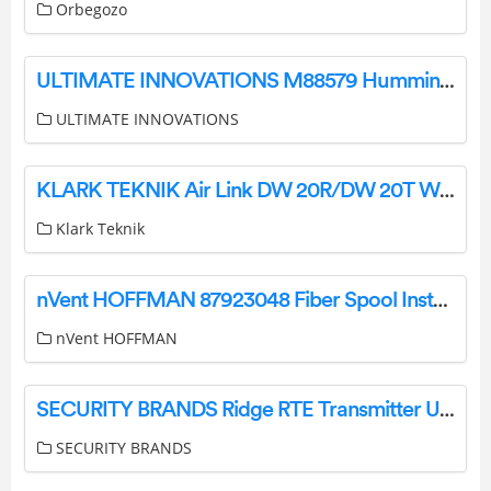
Orbegozo
ULTIMATE INNOVATIONS M88579 Hummingbird Feeder and 3pc Cuphea Plants User Guide
ULTIMATE INNOVATIONS
KLARK TEKNIK Air Link DW 20R/DW 20T Wireless Stereo Receiver User Guide
Klark Teknik
nVent HOFFMAN 87923048 Fiber Spool Instruction Manual
nVent HOFFMAN
SECURITY BRANDS Ridge RTE Transmitter User Guide
SECURITY BRANDS