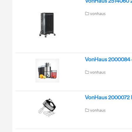
VonHaus 2514060 20
vonhaus
VonHaus 2000084 40
vonhaus
VonHaus 2000072 B
vonhaus