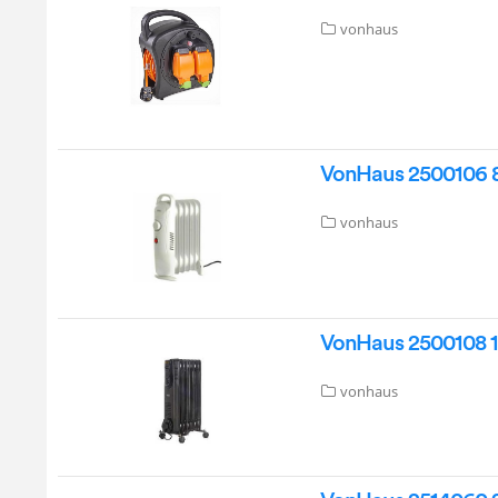
vonhaus
VonHaus 2500106 80
vonhaus
VonHaus 2500108 15
vonhaus